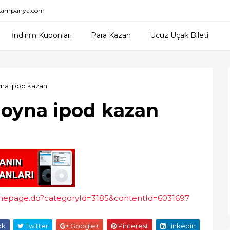
nKampanya.com
İndirim Kuponları
Para Kazan
Ucuz Uçak Bileti
yna ipod kazan
 oyna ipod kazan
homepage.do?categoryId=3185&contentId=6031697
ok
Twitter
Google+
Pinterest
Linkedin