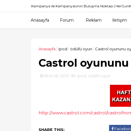
Kampanya ile Kampanyacının Buluşma Noktası | HerGu
Anasayfa
Forum
Reklam
İletişim
Anasayfa
/
ipod
/
ödüllü oyun
/
Castrol oyununu o
Castrol oyununu
Ekim 18, 2007
ipod
,
ödüllü oyun
http://www.castrol.com/castrol/castrol
Facebo
SHARE THIS: