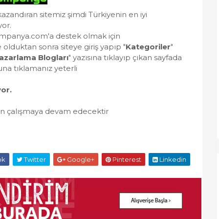
zandıran sitemiz şimdi Türkiyenin en iyi
or.
kampanya.com'a destek olmak için
olduktan sonra siteye giriş yapıp "
Kategoriler
"
azarlama Blogları
" yazısına tıklayıp çıkan sayfada
na tıklamanız yeterli
or.
için çalışmaya devam edecektir
ok
Twitter
Google+
Pinterest
Linkedin