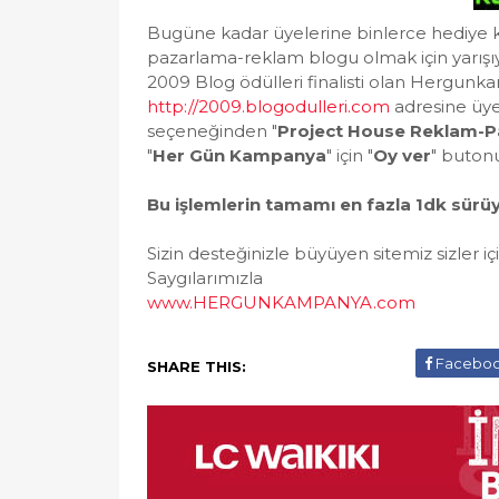
Bugüne kadar üyelerine binlerce hediye ka
pazarlama-reklam blogu olmak için yarışıy
2009 Blog ödülleri finalisti olan Hergun
http://2009.blogodulleri.com
adresine üye 
seçeneğinden "
Project House Reklam-P
"
Her Gün Kampanya
" için "
Oy ver
" butonu
Bu işlemlerin tamamı en fazla 1dk sürüy
Sizin desteğinizle büyüyen sitemiz sizler 
Saygılarımızla
www.HERGUNKAMPANYA.com
Facebo
SHARE THIS: