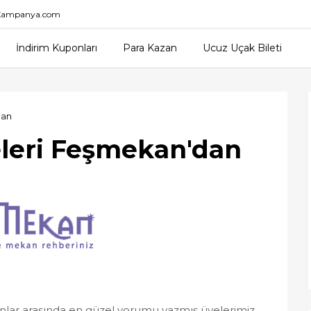
nKampanya.com
İndirim Kuponları
Para Kazan
Ucuz Uçak Bileti
dan
eleri Feşmekan'dan
ranlar arasında en güzel yorumu yazmış üyelerimiz