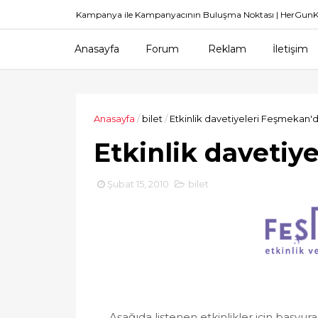
Kampanya ile Kampanyacının Buluşma Noktası | HerGu
Anasayfa
Forum
Reklam
İletişim
Anasayfa
/
bilet
/
Etkinlik davetiyeleri Feşmekan'
Etkinlik davetiy
Şubat 15, 2010
bilet
Aşağıda listenen etkinlikler için başvu