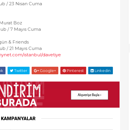
lub / 23 Nisan Cuma
Murat Boz
lub / 7 Mayıs Cuma
ün & Friends
lub / 21 Mayıs Cuma
mynet.com/istanbul/davetiye
ok
Twitter
Google+
Pinterest
Linkedin
R KAMPANYALAR