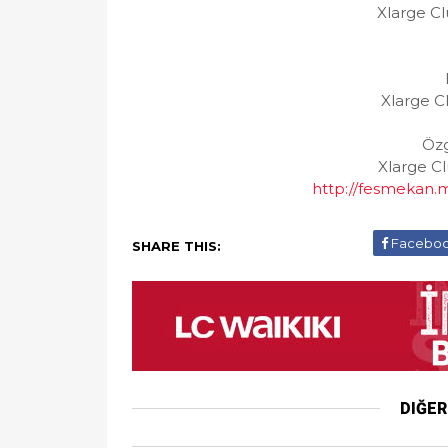
Xlarge C
Xlarge C
Özg
Xlarge C
http://fesmekan.
Facebo
SHARE THIS:
DIĞE