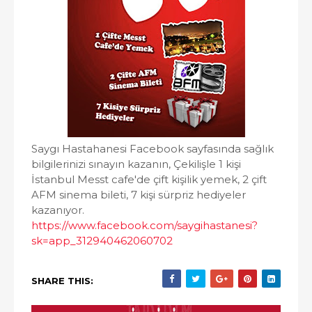
Saygı Hastahanesi Facebook sayfasında sağlık
bilgilerinizi sınayın kazanın, Çekilişle 1 kişi
İstanbul Messt cafe'de çift kişilik yemek, 2 çift
AFM sinema bileti, 7 kişi sürpriz hediyeler
kazanıyor.
https://www.facebook.com/saygihastanesi?
sk=app_312940462060702
SHARE THIS: