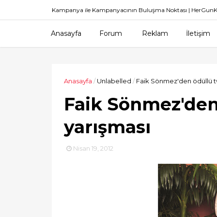
Kampanya ile Kampanyacının Buluşma Noktası | HerGu
Anasayfa
Forum
Reklam
İletişim
Anasayfa
/
Unlabelled
/
Faik Sönmez'den ödüllü tw
Faik Sönmez'den 
yarışması
Nisan 19, 2012