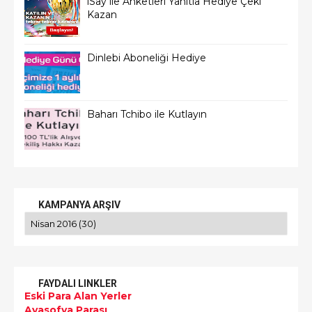
iSay ile Anketleri Yanıtla Hediye Çeki
Kazan
Dinlebi Aboneliği Hediye
Baharı Tchibo ile Kutlayın
KAMPANYA ARŞIV
FAYDALI LINKLER
Eski Para Alan Yerler
Ayasofya Parası