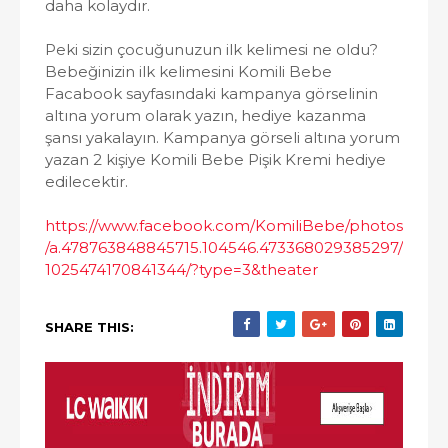
daha kolaydır.
Peki sizin çocuğunuzun ilk kelimesi ne oldu?
Bebeğinizin ilk kelimesini Komili Bebe
Facabook sayfasındaki kampanya görselinin
altına yorum olarak yazın, hediye kazanma
şansı yakalayın. Kampanya görseli altına yorum
yazan 2 kişiye Komili Bebe Pişik Kremi hediye
edilecektir.
https://www.facebook.com/KomiliBebe/photos
/a.478763848845715.104546.473368029385297/
1025474170841344/?type=3&theater
SHARE THIS: