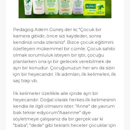
Pedagog Adem Güneş der ki; "Çocuk bir
kamera gibidir, önce sizi kaydeder, sonra
kendinizi onda izlersiniz". Bizce çocuk eğitimini
özetleyen mükemmel bir cümle. Çocuk sahibi
olmak sorumluluk isteyen bir iştir, çocuğu
planlarken ona iyi bir gelecek verebilmek de
ayrı bir konudur. Çocuğunuzun her anı da sizin
için bir heyecandır. İlk adımları, ilk kelimeleri, ilk
saç traşı vb.
İlk kelimeler özellikle aile içinde ayrı bir
heyecandır. Doğal olarak herkes ilk kelimesinin
kendisi ile ilgili olmasını ister. "Anne" de yavrum
bak tekrar ediyorum"Aaannne" diye
söyletmeye çalışsanız da bir gerçek var ki
"baba", "dede" gibi tekrarlı heceler çocuklar için