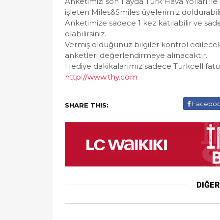
Anketimizi son 1 ayda Türk Hava Yolları il
işleten Miles&Smiles üyelerimiz doldurabili
Anketimize sadece 1 kez katılabilir ve sa
olabilirsiniz.
Vermiş olduğunuz bilgiler kontrol edilece
anketleri değerlendirmeye alınacaktır.
Hediye dakikalarımız sadece Turkcell fatural
http://www.thy.com
Facebo
SHARE THIS:
DIĞE