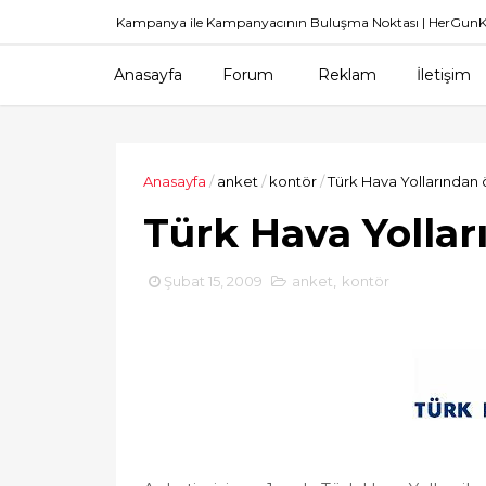
Kampanya ile Kampanyacının Buluşma Noktası | HerGu
Anasayfa
Forum
Reklam
İletişim
Anasayfa
/
anket
/
kontör
/
Türk Hava Yollarından 
Türk Hava Yollar
Şubat 15, 2009
anket
,
kontör