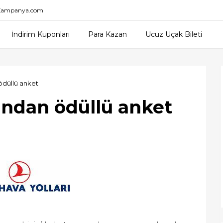
nKampanya.com
İndirim Kuponları
Para Kazan
Ucuz Uçak Bileti
ödüllü anket
ından ödüllü anket