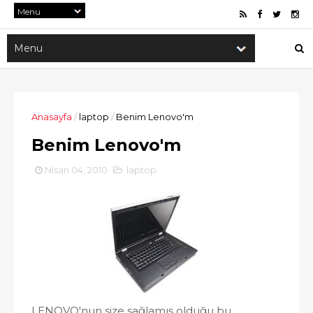
Anasayfa
/
laptop
/
Benim Lenovo'm
Benim Lenovo'm
Nisan 04, 2010
laptop
LENOVO'nun size sağlamış olduğu bu