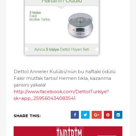
Dettol Anneler Kulübü'nün bu haftaki ödülü
Fakir mutfak tartısı! Hemen tıkla, kazanma
şansını yakala!
http://www.facebook.com/DettolTurkiye?
sk=app_259560434083541
SHARE THIS: