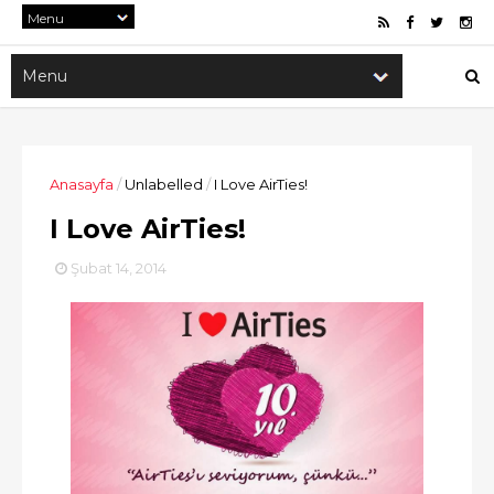
Anasayfa
/
Unlabelled
/
I Love AirTies!
I Love AirTies!
Şubat 14, 2014