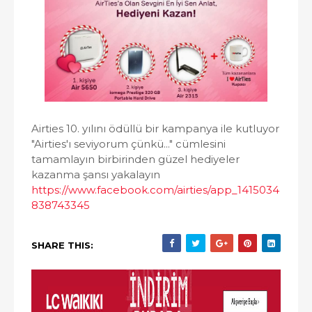
Airties 10. yılını ödüllü bir kampanya ile kutluyor
"Airties'ı seviyorum çünkü..." cümlesini
tamamlayın birbirinden güzel hediyeler
kazanma şansı yakalayın
https://www.facebook.com/airties/app_1415034
838743345
SHARE THIS: