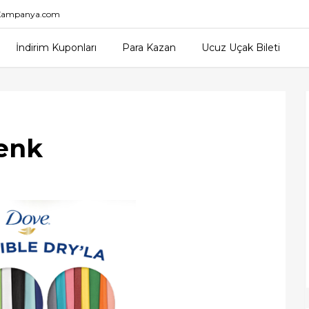
nKampanya.com
İndirim Kuponları
Para Kazan
Ucuz Uçak Bileti
enk