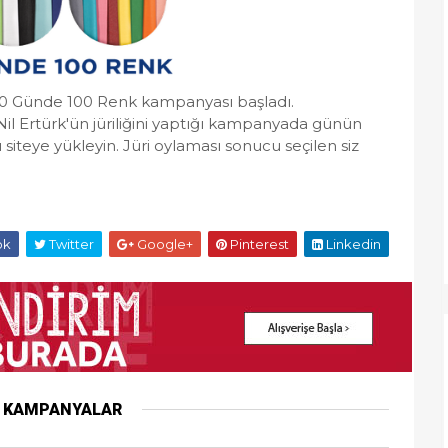
100 Günde 100 Renk kampanyası başladı.
l Ertürk'ün jüriliğini yaptığı kampanyada günün
 siteye yükleyin. Jüri oylaması sonucu seçilen siz
ok
Twitter
Google+
Pinterest
Linkedin
R KAMPANYALAR