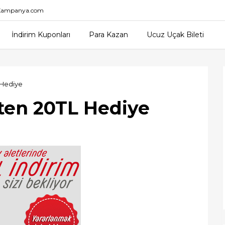
nKampanya.com
İndirim Kuponları
Para Kazan
Ucuz Uçak Bileti
 Hediye
'ten 20TL Hediye