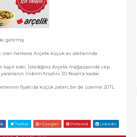
de getirmiş.
t olan herkese Arçelik küçük ev aletlerinde
 kayıt edin. İstediğiniz Arçelik mağazasında cep
rarlanın. İndirim fırsatını 30 Nisan'a kadar
aletlerinin fiyatı da küçük zaten, bir de üzerine 20TL
ok
Twitter
Google+
Pinterest
Linkedin