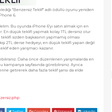
diği "Benzersiz Teklif" adlı ödüllü oyunu yeniden
iPhone 6.
lim. Bu oyunda iPhone 6'yı satın almak için en
. En düşük teklifi yapmak kolay 1TL dersiniz olur
 teklifi sizden başkasının yapmamış olması
kişi 2TL derse hediyeyi, en düşük teklifi yapan değil
teklif eden yarışmacı kazanır.
rebilirsiniz. Daha önce düzenlenen yarışmalarda en
u kampanya sayfasında görebilirsiniz. Ayrıca
rine getirerek daha fazla teklif şansı da elde
zersiz.php
ok
Twitter
Google+
Pinterest
Linkedin