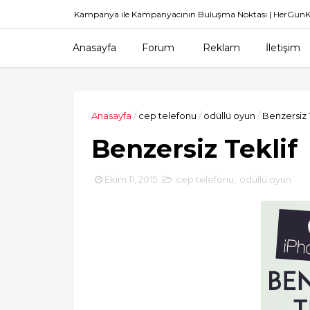
Kampanya ile Kampanyacının Buluşma Noktası | HerGu
Anasayfa
Forum
Reklam
İletişim
Anasayfa
/
cep telefonu
/
ödüllü oyun
/
Benzersiz T
Benzersiz Teklif
Ekim 11, 2015
cep telefonu
,
ödüllü oyun