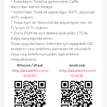
* Arkadaşını Tosla'ya getirenlere Caffe
Nero'dan kahve hediye
* Koton'dan Tosla ile yapacağın 150TL alşverişe
40TL indirim.
* Tosla Kart ile TeknoSA’da alışverişinin her 40
TL’si için 10 TL indirim
* Zorlu PSM’de son dakika koltukları 1 TL’lik
bağış karşılığında senin
Tosla uygulamasını indirmek için aşağıdaki QR
kodlarını cep telefonu kameran ile okutabilir
veya cep telefonunuzdan ilgili linklere
tıklayabilirsiniz.
iPhone / iPad:
Android:
http://ad.adrttt.com/
http://ad.adrttt.com/
SHA3D
SHA3E