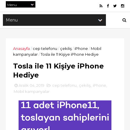
Anasayfa
/
cep telefonu
/
çekiliş
/
iPhone
/
Mobil
kampanyalar
/
Tosla ile 11 Kişiye iPhone Hediye
Tosla ile 11 Kişiye iPhone
Hediye
Aralık 04, 2019
cep telefonu
,
çekiliş
,
iPhone
,
Mobil kampanyalar