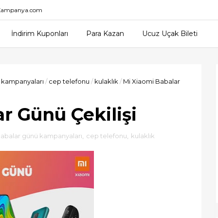
nKampanya.com
İndirim Kuponları
Para Kazan
Ucuz Uçak Bileti
 kampanyaları
/
cep telefonu
/
kulaklık
/
Mi Xiaomi Babalar
r Günü Çekilişi
abalar günü kampanyaları
,
cep telefonu
,
kulaklık