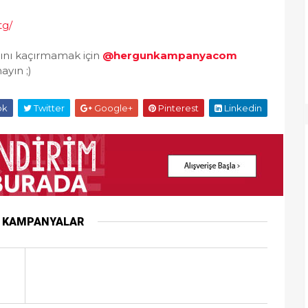
tg/
ını kaçırmamak için
@hergunkampanyacom
yın ;)
ok
Twitter
Google+
Pinterest
Linkedin
R KAMPANYALAR