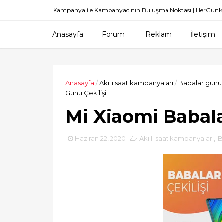
Kampanya ile Kampanyacının Buluşma Noktası | HerGu
Anasayfa
Forum
Reklam
İletişim
Anasayfa
/
Akıllı saat kampanyaları
/
Babalar günü
Günü Çekilişi
Mi Xiaomi Babala
Haziran 22, 2020
Akıllı saat kampanyaları
,
B