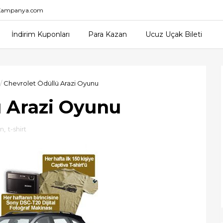
nKampanya.com
İndirim Kuponları
Para Kazan
Ucuz Uçak Bileti
/
Chevrolet Ödüllü Arazi Oyunu
ü Arazi Oyunu
un
,
t-shirt