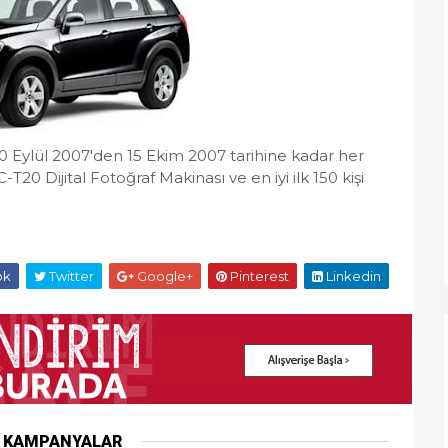
10 Eylül 2007'den 15 Ekim 2007 tarihine kadar her
T20 Dijital Fotoğraf Makinası ve en iyi ilk 150 kişi
ok
Twitter
Google+
Pinterest
Linkedin
R KAMPANYALAR