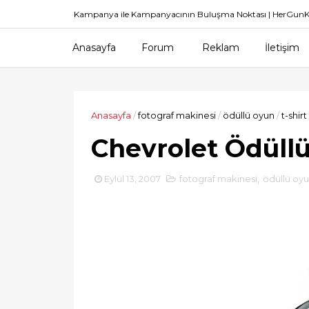
Kampanya ile Kampanyacının Buluşma Noktası | HerGu
Anasayfa
Forum
Reklam
İletişim
Anasayfa
/
fotograf makinesi
/
ödüllü oyun
/
t-shirt
Chevrolet Ödüll
Eylül 13, 2007
fotograf makinesi
,
ödüllü oy