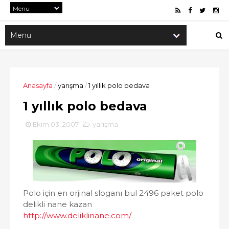
Anasayfa
/
yarışma
/
1 yıllık polo bedava
1 yıllık polo bedava
Ekim 03, 2007
yarışma
Polo için en orjinal sloganı bul 2496 paket polo
delikli nane kazan
http://www.deliklinane.com/