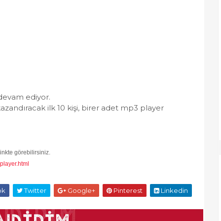
 devam ediyor.
azandıracak ilk 10 kişi, birer adet mp3 player
nkte görebilirsiniz.
player.html
ok
Twitter
Google+
Pinterest
Linkedin