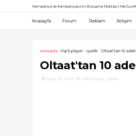
Kampanya ile Kampanyacının Buluşma Noktası | HerGu
Anasayfa
Forum
Reklam
İletişim
Anasayfa
/
mp3 player
/
üyelik
/
Oltaat'tan 10 ade
Oltaat'tan 10 ad
Mayıs 20, 2009
mp3 player
,
üyelik