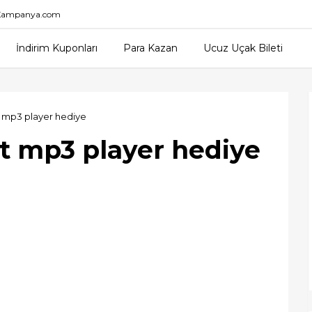
nKampanya.com
İndirim Kuponları
Para Kazan
Ucuz Uçak Bileti
t mp3 player hediye
et mp3 player hediye