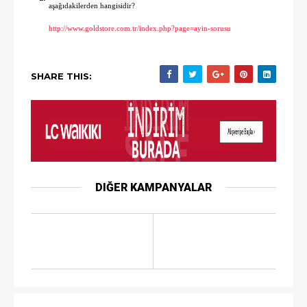
aşağıdakilerden hangisidir?
http://www.goldstore.com.tr/index.php?page=ayin-sorusu
SHARE THIS:
DIĞER KAMPANYALAR