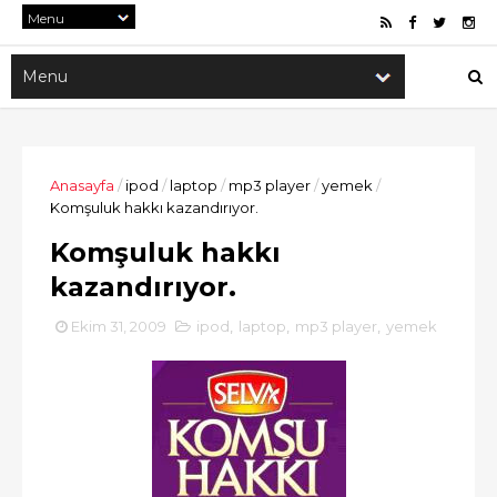
Anasayfa
/
ipod
/
laptop
/
mp3 player
/
yemek
/
Komşuluk hakkı kazandırıyor.
Komşuluk hakkı
kazandırıyor.
Ekim 31, 2009
ipod
,
laptop
,
mp3 player
,
yemek