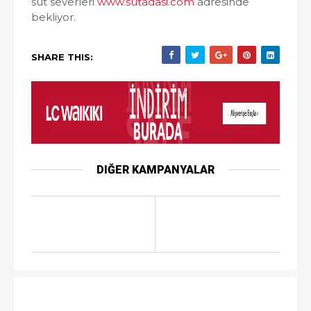
süt severleri
www.sutadasi.com
adresinde
bekliyor.
SHARE THIS:
DIĞER KAMPANYALAR