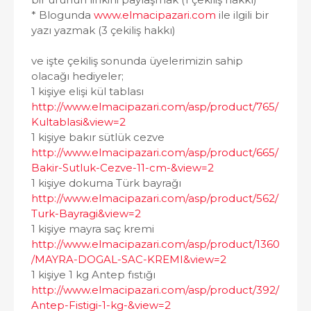
* Blogunda
www.elmacipazari.com
ile ilgili bir
yazı yazmak (3 çekiliş hakkı)
ve işte çekiliş sonunda üyelerimizin sahip
olacağı hediyeler;
1 kişiye elişi kül tablası
http://www.elmacipazari.com/asp/product/765/
Kultablasi&view=2
1 kişiye bakır sütlük cezve
http://www.elmacipazari.com/asp/product/665/
Bakir-Sutluk-Cezve-11-cm-&view=2
1 kişiye dokuma Türk bayrağı
http://www.elmacipazari.com/asp/product/562/
Turk-Bayragi&view=2
1 kişiye mayra saç kremi
http://www.elmacipazari.com/asp/product/1360
/MAYRA-DOGAL-SAC-KREMI&view=2
1 kişiye 1 kg Antep fıstığı
http://www.elmacipazari.com/asp/product/392/
Antep-Fistigi-1-kg-&view=2