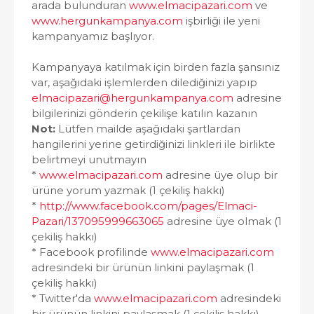
arada bulunduran
www.elmacipazari.com
ve
www.hergunkampanya.com
işbirliği ile yeni
kampanyamız başlıyor.
Kampanyaya katılmak için birden fazla şansınız
var, aşağıdaki işlemlerden dilediğinizi yapıp
elmacipazari@hergunkampanya.com
adresine
bilgilerinizi gönderin çekilişe katılın kazanın
Not:
Lütfen mailde aşağıdaki şartlardan
hangilerini yerine getirdiğinizi linkleri ile birlikte
belirtmeyi unutmayın
*
www.elmacipazari.com
adresine üye olup bir
ürüne yorum yazmak (1 çekiliş hakkı)
*
http://www.facebook.com/pages/Elmaci-
Pazari/137095999663065
adresine üye olmak (1
çekiliş hakkı)
* Facebook profilinde
www.elmacipazari.com
adresindeki bir ürünün linkini paylaşmak (1
çekiliş hakkı)
* Twitter'da
www.elmacipazari.com
adresindeki
bir ürünün linkini paylaşmak (1 çekiliş hakkı)