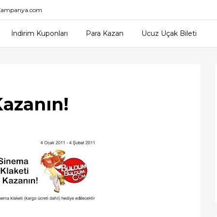
nKampanya.com
İndirim Kuponları
Para Kazan
Ucuz Uçak Bileti
Kazanın!