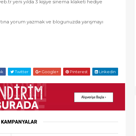
.tr yeni yılda 3 kişiye sinema klaketi hediye
 altına yorum yazmak ve blogunuzda yarışmayı
ok
Twitter
Google+
Pinterest
Linkedin
R KAMPANYALAR