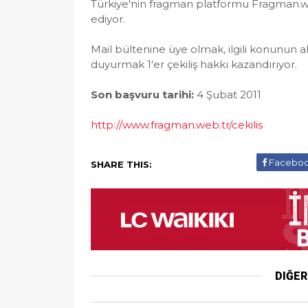
Türkiye'nin fragman platformu Fragman.web
ediyor.
Mail bültenine üye olmak, ilgili konunun
duyurmak 1'er çekiliş hakkı kazandırıyor.
Son başvuru tarihi:
4 Şubat 2011
http://www.fragman.web.tr/cekilis
Facebo
SHARE THIS:
DIĞE