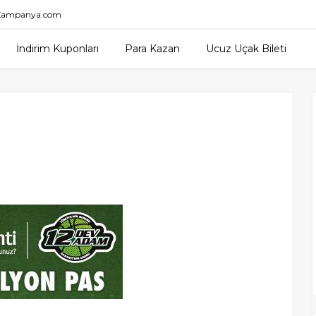
nKampanya.com
İndirim Kuponları
Para Kazan
Ucuz Uçak Bileti