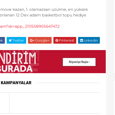
e move kazan, 1. olamazsan üzülme, en yüksek
hazırlanan 12 Dev adam basketbol topu hediye
adam?sk=app_210558905647472
ok
Twitter
Google+
Pinterest
Linkedin
R KAMPANYALAR