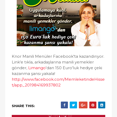
Knor Manili Menüler Facebook'ta kazandırıyor.
Link'e tıkla, arkadaşlarına manili yemekler
gönder,
Limango
'dan 150 Euro'luk hediye çeki
kazanma şansı yakala!
http://www.facebook.com/MemleketindeHisse
t/app_201984169937802
SHARE THIS: