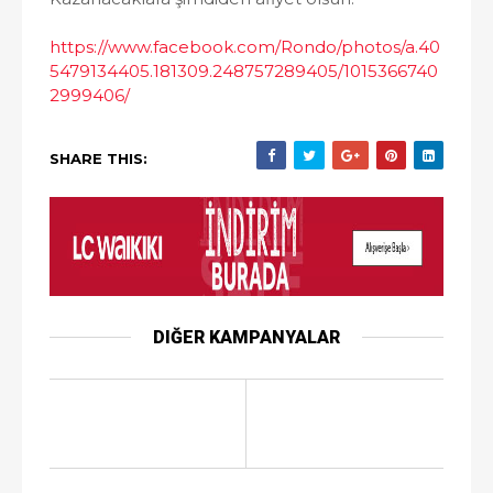
https://www.facebook.com/Rondo/photos/a.40
5479134405.181309.248757289405/1015366740
2999406/
SHARE THIS:
DIĞER KAMPANYALAR