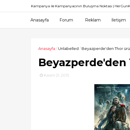
Kampanya ile Kampanyacının Buluşma Noktası | HerGu
Anasayfa
Forum
Reklam
İletişim
Anasayfa
/
Unlabelled
/
Beyazperde'den Thor ürün
Beyazperde'den 
Kasım 21, 2013