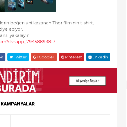
rin beğenisini kazanan Thor filminin t-shirt,
diye ediyor.
ansı yakalayın
com?sk=app_79458893817
ok
Twitter
Google+
Pinterest
Linkedin
R KAMPANYALAR