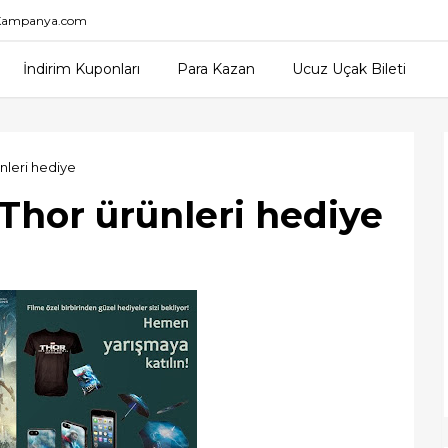
nKampanya.com
İndirim Kuponları
Para Kazan
Ucuz Uçak Bileti
leri hediye
Thor ürünleri hediye