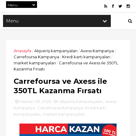
Anasayfa
/
Alışveriş kampanyaları
/
Axess Kampanya
/
Carrefoursa Kampanya
/
Kredi kartı kampanyaları
/
market kampanyaları
/
Carrefoursa ve Axess ile 350TL
Kazanma Fırsatı
Carrefoursa ve Axess ile
350TL Kazanma Fırsatı
Haziran 09, 2020
Alışveriş kampanyaları
,
Axess
Kampanya
,
Carrefoursa Kampanya
,
Kredi kartı
kampanyaları
,
market kampanyaları