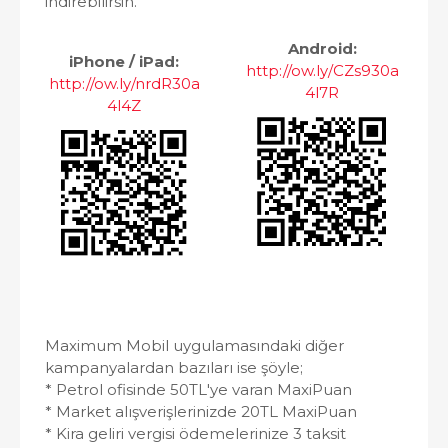
indirebilirsin.
Android:
iPhone / iPad:
http://ow.ly/CZs930a
http://ow.ly/nrdR30a
4l7R
4l4Z
Maximum Mobil uygulamasındaki diğer
kampanyalardan bazıları ise şöyle;
* Petrol ofisinde 50TL'ye varan MaxiPuan
* Market alışverişlerinizde 20TL MaxiPuan
* Kira geliri vergisi ödemelerinize 3 taksit